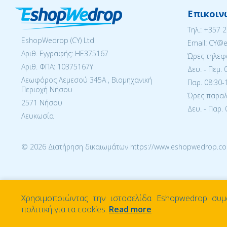
Επικοιν
Tηλ.:
+357 
EshopWedrop (CY) Ltd
Email: CY@
Αριθ. Εγγραφής: ΗΕ375167
Ώρες τηλεφ
Αριθ. ΦΠΑ: 10375167Y
Δευ. - Πεμ. 
Λεωφόρος Λεμεσού 345Α , Βιομηχανική
Παρ. 08:30-1
Περιοχή Νήσου
Ώρες παραλα
2571 Νήσου
Δευ. - Παρ. 
Λευκωσία
© 2026 Διατήρηση δικαιωμάτων https://www.eshopwedrop.co
Χρησιμοποιώντας την ιστοσελίδα Eshopwedrop συμ
πολιτική για τα cookies.
Read more