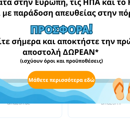
kfzteile24.de
weltbild.de
amazon.de
amazon.fr