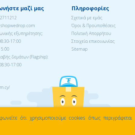
ωνήστε μαζί μας
Πληροφορίες
22711212
Σχετικά με εμάς
eshopwedrop.com
Όροι & Προϋποθέσεις
ωνικής εξυπηρέτησης:
Πολιτική Απορρήτου
08:30-17:00
Στοιχεία επικοινωνίας
5:΄00
Sitemap
βής δεμάτων (Flagship):
08:30-17:00
m.cy/
φωνείτε ότι χρησιμοποιούμε cookies όπως περιγράφεται