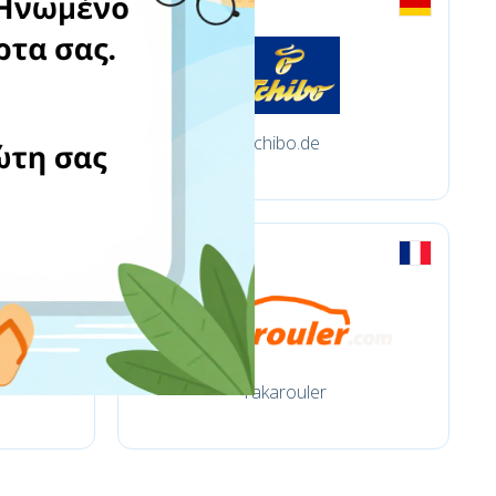
tchibo.de
Yakarouler