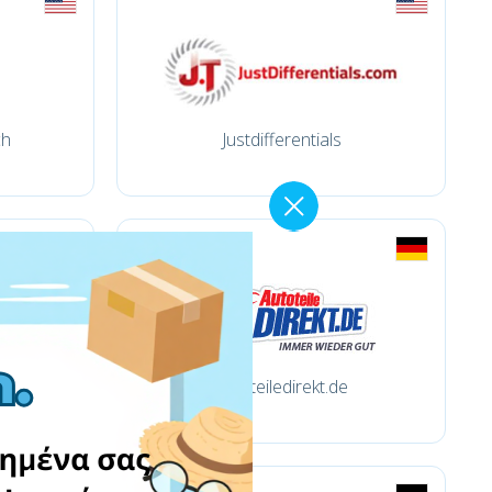
ch
Justdifferentials
autoteiledirekt.de