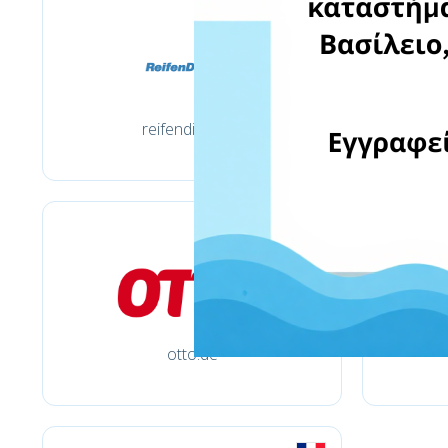
reifendirekt.de
otto.de