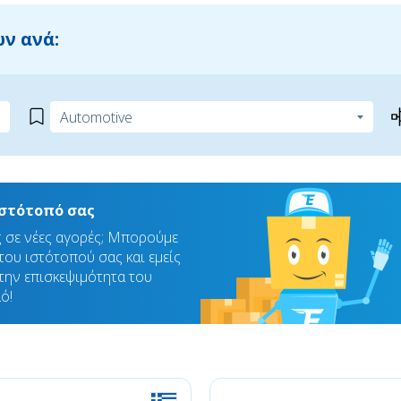
ν ανά:
ιστότοπό σας
ς σε νέες αγορές; Μπορούμε
ου ιστότοπού σας και εμείς
την επισκεψιμότητα του
ό!