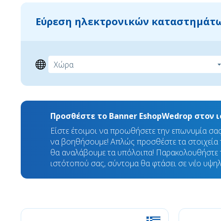
Εύρεση ηλεκτρονικών καταστημάτω
Προσθέστε το Banner EshopWedrop στον 
Είστε έτοιμοι να προωθήσετε την επωνυμία σα
να βοηθήσουμε! Απλώς προσθέστε τα στοιχεία τ
θα αναλάβουμε τα υπόλοιπα! Παρακολουθήστε 
ιστότοπού σας, σύντομα θα φτάσει σε νέο υψηλ