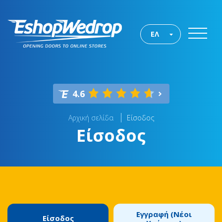
ΕΛ
4.6
Αρχική σελίδα
Είσοδος
Είσοδος
Εγγραφή (Νέοι
Είσοδος