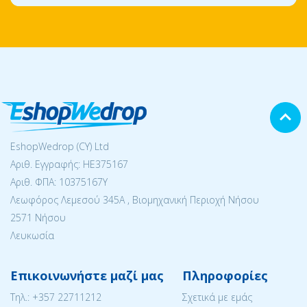
EshopWedrop (CY) Ltd
Αριθ. Εγγραφής: ΗΕ375167
Αριθ. ΦΠΑ: 10375167Y
Λεωφόρος Λεμεσού 345Α , Βιομηχανική Περιοχή Νήσου
2571 Νήσου
Λευκωσία
Επικοινωνήστε μαζί μας
Πληροφορίες
Tηλ.:
+357 22711212
Σχετικά με εμάς