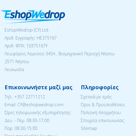
EshopWedrop (CY) Ltd
Αριθ. Εγγραφής: ΗΕ375167
Αριθ. ΦΠΑ: 10375167Y
Λεωφόρος Λεμεσού 345Α , Βιομηχανική Περιοχή Νήσου
2571 Νήσου
Λευκωσία
Επικοινωνήστε μαζί μας
Πληροφορίες
Tηλ.:
+357 22711212
Σχετικά με εμάς
Email: CY@eshopwedrop.com
Όροι & Προϋποθέσεις
Ώρες τηλεφωνικής εξυπηρέτησης:
Πολιτική Απορρήτου
Δευ. - Πεμ. 08:30-17:00
Στοιχεία επικοινωνίας
Παρ. 08:30-15:΄00
Sitemap