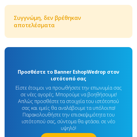
Συγγνώμη, δεν βρέθηκαν
αποτελέσματα
Προσθέστε το Banner EshopWedrop στον
ιστότοπό σας
Είστε έτοιμοι να προωθήσετε την επωνυμία σας
σε νέες αγορές; Μπορούμε να βοηθήσουμε!
Απλώς προσθέστε τα στοιχεία του ιστότοπού
σας και εμείς θα αναλάβουμε τα υπόλοιπα!
Παρακολουθήστε την επισκεψιμότητα του
ιστότοπού σας, σύντομα θα φτάσει σε νέο
υψηλό!