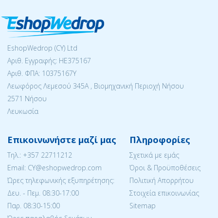
EshopWedrop (CY) Ltd
Αριθ. Εγγραφής: ΗΕ375167
Αριθ. ΦΠΑ: 10375167Y
Λεωφόρος Λεμεσού 345Α , Βιομηχανική Περιοχή Νήσου
2571 Νήσου
Λευκωσία
Επικοινωνήστε μαζί μας
Πληροφορίες
Tηλ.:
+357 22711212
Σχετικά με εμάς
Email: CY@eshopwedrop.com
Όροι & Προϋποθέσεις
Ώρες τηλεφωνικής εξυπηρέτησης:
Πολιτική Απορρήτου
Δευ. - Πεμ. 08:30-17:00
Στοιχεία επικοινωνίας
Παρ. 08:30-15:΄00
Sitemap