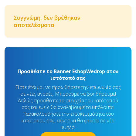
Συγγνώμη, δεν βρέθηκαν
αποτελέσματα
Προσθέστε το Banner EshopWedrop στον
ιστότοπό σας
Είστε έτοιμοι να προωθήσετε την επωνυμία σας
σε νέες αγορές; Μπορούμε να βοηθήσουμε!
Απλώς προσθέστε τα στοιχεία του ιστότοπού
σας και εμείς θα αναλάβουμε τα υπόλοιπα!
Παρακολουθήστε την επισκεψιμότητα του
ιστότοπού σας, σύντομα θα φτάσει σε νέο
υψηλό!