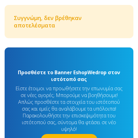
Συγγνώμη, δεν βρέθηκαν
αποτελέσματα
Προσθέστε το Banner EshopWedrop στον
ιστότοπό σας
Είστε έτοιμοι να προωθήσετε την επωνυμία σας
σε νέες αγορές; Μπορούμε να βοηθήσουμε!
Απλώς προσθέστε τα στοιχεία του ιστότοπού
σας και εμείς θα αναλάβουμε τα υπόλοιπα!
Παρακολουθήστε την επισκεψιμότητα του
ιστότοπού σας, σύντομα θα φτάσει σε νέο
υψηλό!