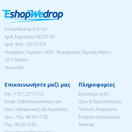
EshopWedrop (CY) Ltd
Αριθ. Εγγραφής: ΗΕ375167
Αριθ. ΦΠΑ: 10375167Y
Λεωφόρος Λεμεσού 345Α , Βιομηχανική Περιοχή Νήσου
2571 Νήσου
Λευκωσία
Επικοινωνήστε μαζί μας
Πληροφορίες
Tηλ.:
+357 22711212
Σχετικά με εμάς
Email: CY@eshopwedrop.com
Όροι & Προϋποθέσεις
Ώρες τηλεφωνικής εξυπηρέτησης:
Πολιτική Απορρήτου
Δευ. - Πεμ. 08:30-17:00
Στοιχεία επικοινωνίας
Παρ. 08:30-15:΄00
Sitemap