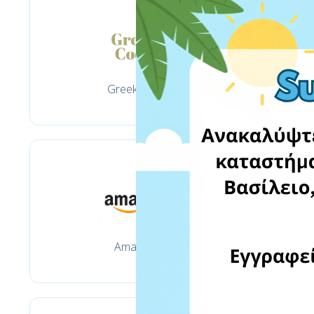
Greekcook
Amazon