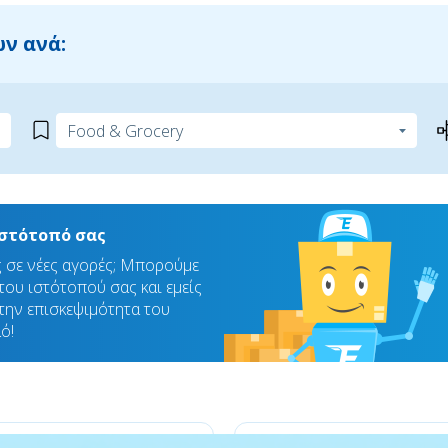
ν ανά:
ιστότοπό σας
ς σε νέες αγορές; Μπορούμε
ου ιστότοπού σας και εμείς
την επισκεψιμότητα του
ό!