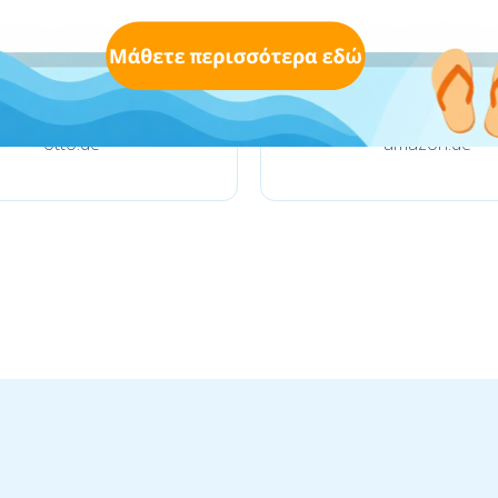
otto.de
amazon.de