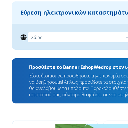
Εύρεση ηλεκτρονικών καταστημάτω
Προσθέστε το Banner EshopWedrop στον 
Είστε έτοιμοι να προωθήσετε την επωνυμία σα
να βοηθήσουμε! Απλώς προσθέστε τα στοιχεία τ
θα αναλάβουμε τα υπόλοιπα! Παρακολουθήστε 
ιστότοπού σας, σύντομα θα φτάσει σε νέο υψηλ