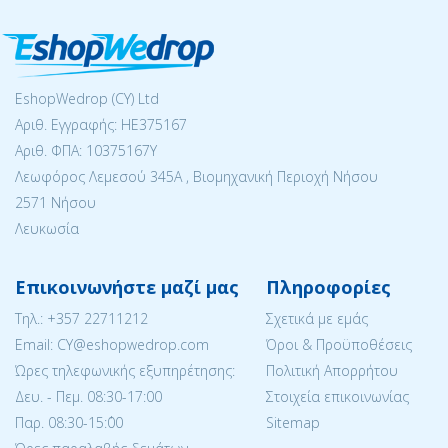
EshopWedrop (CY) Ltd
Αριθ. Εγγραφής: ΗΕ375167
Αριθ. ΦΠΑ: 10375167Y
Λεωφόρος Λεμεσού 345Α , Βιομηχανική Περιοχή Νήσου
2571 Νήσου
Λευκωσία
Επικοινωνήστε μαζί μας
Πληροφορίες
Tηλ.:
+357 22711212
Σχετικά με εμάς
Email: CY@eshopwedrop.com
Όροι & Προϋποθέσεις
Ώρες τηλεφωνικής εξυπηρέτησης:
Πολιτική Απορρήτου
Δευ. - Πεμ. 08:30-17:00
Στοιχεία επικοινωνίας
Παρ. 08:30-15:΄00
Sitemap