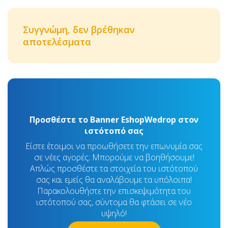
Συγγνώμη, δεν βρέθηκαν
αποτελέσματα
Προσθέστε το Banner EshopWedrop στον
ιστότοπό σας
Είστε έτοιμοι να προωθήσετε την επωνυμία σας
σε νέες αγορές; Μπορούμε να βοηθήσουμε!
Απλώς προσθέστε τα στοιχεία του ιστότοπού
σας και εμείς θα αναλάβουμε τα υπόλοιπα!
Παρακολουθήστε την επισκεψιμότητα του
ιστότοπού σας, σύντομα θα φτάσει σε νέο
υψηλό!