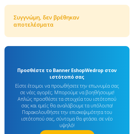
Συγγνώμη, δεν βρέθηκαν
αποτελέσματα
Προσθέστε το Banner EshopWedrop στον
ιστότοπό σας
Είστε έτοιμοι να προωθήσετε την επωνυμία σας
σε νέες αγορές; Μπορούμε να βοηθήσουμε!
Απλώς προσθέστε τα στοιχεία του ιστότοπού
σας και εμείς θα αναλάβουμε τα υπόλοιπα!
Παρακολουθήστε την επισκεψιμότητα του
ιστότοπού σας, σύντομα θα φτάσει σε νέο
υψηλό!