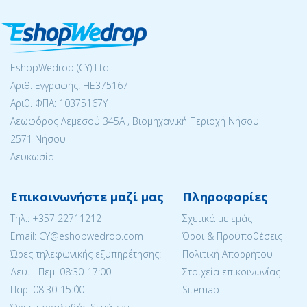
EshopWedrop (CY) Ltd
Αριθ. Εγγραφής: ΗΕ375167
Αριθ. ΦΠΑ: 10375167Y
Λεωφόρος Λεμεσού 345Α , Βιομηχανική Περιοχή Νήσου
2571 Νήσου
Λευκωσία
Επικοινωνήστε μαζί μας
Πληροφορίες
Tηλ.:
+357 22711212
Σχετικά με εμάς
Email: CY@eshopwedrop.com
Όροι & Προϋποθέσεις
Ώρες τηλεφωνικής εξυπηρέτησης:
Πολιτική Απορρήτου
Δευ. - Πεμ. 08:30-17:00
Στοιχεία επικοινωνίας
Παρ. 08:30-15:΄00
Sitemap