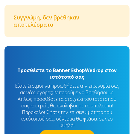
Συγγνώμη, δεν βρέθηκαν
αποτελέσματα
Προσθέστε το Banner EshopWedrop στον
ιστότοπό σας
Είστε έτοιμοι να προωθήσετε την επωνυμία σας
σε νέες αγορές; Μπορούμε να βοηθήσουμε!
Απλώς προσθέστε τα στοιχεία του ιστότοπού
σας και εμείς θα αναλάβουμε τα υπόλοιπα!
Παρακολουθήστε την επισκεψιμότητα του
ιστότοπού σας, σύντομα θα φτάσει σε νέο
υψηλό!