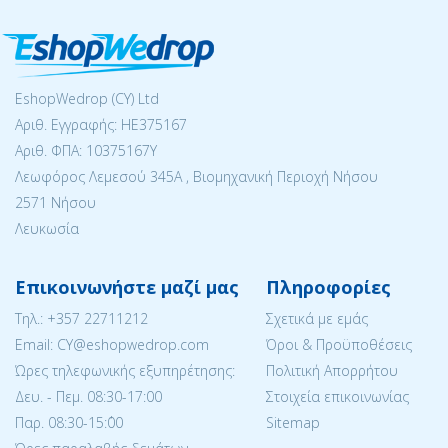
EshopWedrop (CY) Ltd
Αριθ. Εγγραφής: ΗΕ375167
Αριθ. ΦΠΑ: 10375167Y
Λεωφόρος Λεμεσού 345Α , Βιομηχανική Περιοχή Νήσου
2571 Νήσου
Λευκωσία
Επικοινωνήστε μαζί μας
Πληροφορίες
Tηλ.:
+357 22711212
Σχετικά με εμάς
Email: CY@eshopwedrop.com
Όροι & Προϋποθέσεις
Ώρες τηλεφωνικής εξυπηρέτησης:
Πολιτική Απορρήτου
Δευ. - Πεμ. 08:30-17:00
Στοιχεία επικοινωνίας
Παρ. 08:30-15:΄00
Sitemap