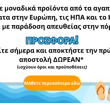
eshopwedrop.com
Όροι & Προϋποθέσεις
ωνικής εξυπηρέτησης:
Πολιτική Απορρήτου
08:30-17:00
Στοιχεία επικοινωνίας
5:΄00
Sitemap
βής δεμάτων (Flagship):
08:30-17:00
m.cy/