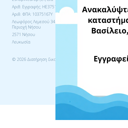
Email: CY@
Αριθ. Εγγραφής: ΗΕ375167
Ώρες τηλεφ
Αριθ. ΦΠΑ: 10375167Y
Δευ. - Πεμ. 
Λεωφόρος Λεμεσού 345Α , Βιομηχανική
Παρ. 08:30-1
Περιοχή Νήσου
Ώρες παραλα
2571 Νήσου
Δευ. - Παρ. 
Λευκωσία
© 2026 Διατήρηση δικαιωμάτων https://www.eshopwedrop.co