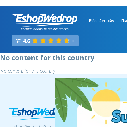
Ιδέες Αγορών
Πω
4.6
No content for this country
No content for this country
Επικοιν
Tηλ.:
+357 
EshopWedrop (CY) Ltd