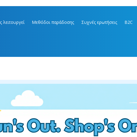
ς λειτουργεί
Μεθόδοι παράδοσης
Συχνές ερωτήσεις
B2C
ωνήστε μαζί μας
Πληροφορίες
22711212
Σχετικά με εμάς