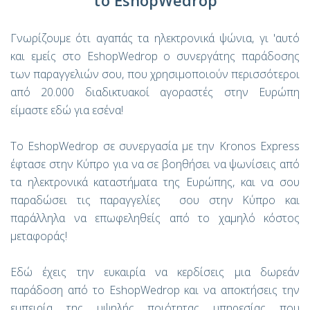
το EshopWedrop
Γνωρίζουμε ότι αγαπάς τα ηλεκτρονικά ψώνια, γι 'αυτό
και εμείς στο EshopWedrop ο συνεργάτης παράδοσης
των παραγγελιών σου, που χρησιμοποιούν περισσότεροι
από 20.000 διαδικτυακοί αγοραστές στην Ευρώπη
είμαστε εδώ για εσένα!
Το EshopWedrop σε συνεργασία με την Kronos Express
έφτασε στην Κύπρο για να σε βοηθήσει να ψωνίσεις από
τα ηλεκτρονικά καταστήματα της Ευρώπης, και να σου
παραδώσει τις παραγγελίες σου στην Κύπρο και
παράλληλα να επωφεληθείς από το χαμηλό κόστος
μεταφοράς!
Εδώ έχεις την ευκαιρία να κερδίσεις μια δωρεάν
παράδοση από το EshopWedrop και να αποκτήσεις την
εμπειρία της υψηλής ποιότητας υπηρεσίας που