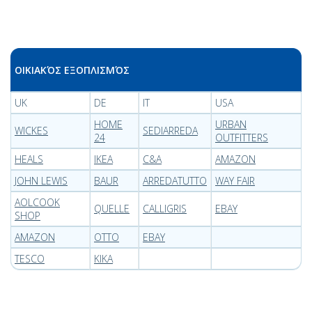
ΟΙΚΙΑΚΌΣ ΕΞΟΠΛΙΣΜΌΣ
UK
DE
IT
USA
HOME
URBAN
WICKES
SEDIARREDA
24
OUTFITTERS
HEALS
IKEA
C&A
AMAZON
JOHN LEWIS
BAUR
ARREDATUTTO
WAY FAIR
AOLCOOK
QUELLE
CALLIGRIS
EBAY
SHOP
AMAZON
OTTO
EBAY
TESCO
KIKA