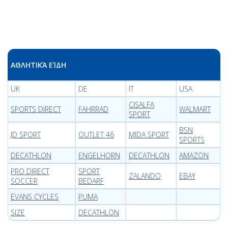
ΑΘΛΗΤΙΚΆ ΕΊΔΗ
UK
DE
IT
USA
CISALFA
SPORTS DIRECT
FAHRRAD
WALMART
SPORT
BSN
JD SPORT
OUTLET 46
MIDA SPORT
SPORTS
DECATHLON
ENGELHORN
DECATHLON
AMAZON
PRO DIRECT
SPORT
ZALANDO
EBAY
SOCCER
BEDARF
EVANS CYCLES
PUMA
SIZE
DECATHLON