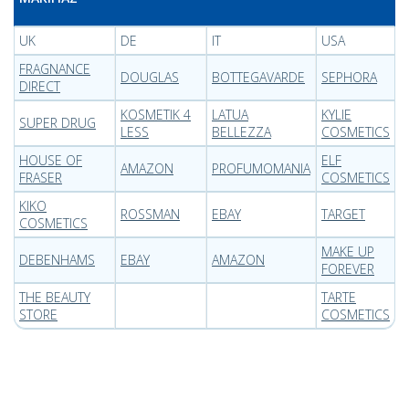
UK
DE
IT
USA
FRAGNANCE
DOUGLAS
BOTTEGAVARDE
SEPHORA
DIRECT
KOSMETIK 4
LATUA
KYLIE
SUPER DRUG
LESS
BELLEZZA
COSMETICS
HOUSE OF
ELF
AMAZON
PROFUMOMANIA
FRASER
COSMETICS
KIKO
ROSSMAN
EBAY
TARGET
COSMETICS
MAKE UP
DEBENHAMS
EBAY
AMAZON
FOREVER
THE BEAUTY
TARTE
STORE
COSMETICS