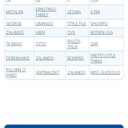
UK
DE
IT
USA
ERNSTINGS
MATALAN
LESARA
6 PM
FAMILY
GEORGE
LIMANGO
STYLE FILE
SHOWPO
ZALANDO
H&M
OVS
BODEN USA
PIAZZA
TK MAXX
OTTO
GAP
ITALIA
PRETTY LITTLE
DEBENHAMS
ZALANDO
-
BONPRIX
THING
POLARN O'
VERTBAUDET
ZALANDO
MISS GUIDEDUS
PYRET