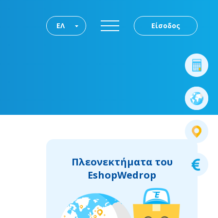
ΕΛ
Είσοδος
Πλεονεκτήματα του
EshopWedrop