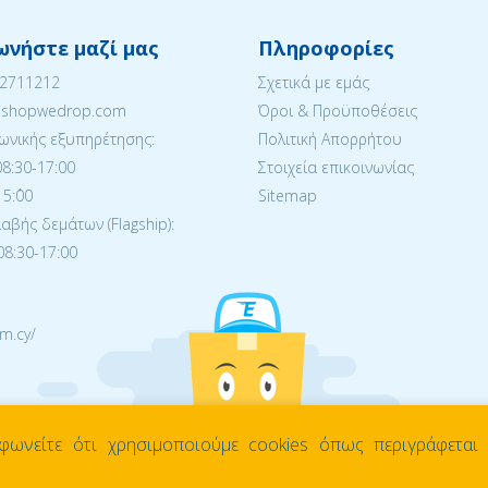
ωνήστε μαζί μας
Πληροφορίες
22711212
Σχετικά με εμάς
eshopwedrop.com
Όροι & Προϋποθέσεις
ωνικής εξυπηρέτησης:
Πολιτική Απορρήτου
08:30-17:00
Στοιχεία επικοινωνίας
5:΄00
Sitemap
βής δεμάτων (Flagship):
08:30-17:00
m.cy/
φωνείτε ότι χρησιμοποιούμε cookies όπως περιγράφεται