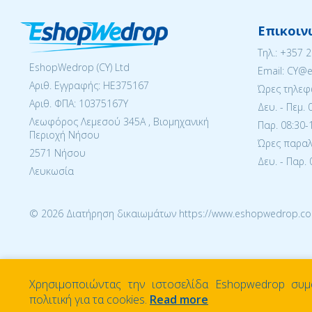
Επικοιν
Tηλ.:
+357 
EshopWedrop (CY) Ltd
Email: CY@
Αριθ. Εγγραφής: ΗΕ375167
Ώρες τηλεφ
Αριθ. ΦΠΑ: 10375167Y
Δευ. - Πεμ. 
Λεωφόρος Λεμεσού 345Α , Βιομηχανική
Παρ. 08:30-1
Περιοχή Νήσου
Ώρες παραλα
2571 Νήσου
Δευ. - Παρ. 
Λευκωσία
© 2026 Διατήρηση δικαιωμάτων https://www.eshopwedrop.co
Χρησιμοποιώντας την ιστοσελίδα Eshopwedrop συμ
πολιτική για τα cookies.
Read more