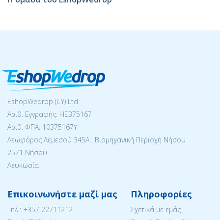
EshopWedrop (CY) Ltd
Αριθ. Εγγραφής: ΗΕ375167
Αριθ. ΦΠΑ: 10375167Y
Λεωφόρος Λεμεσού 345Α , Βιομηχανική Περιοχή Νήσου
2571 Νήσου
Λευκωσία
Επικοινωνήστε μαζί μας
Πληροφορίες
Tηλ.:
+357 22711212
Σχετικά με εμάς