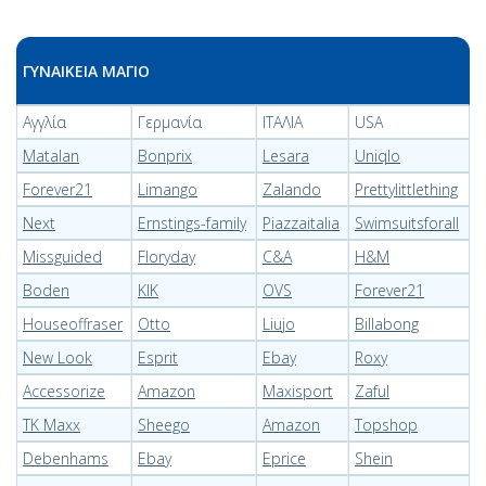
ΓΥΝΑΙΚΕΙΑ ΜΑΓΙΟ
Αγγλία
Γερμανία
ΙΤΑΛΙΑ
USA
Matalan
Bonprix
Lesara
Uniqlo
Forever21
Limango
Zalando
Prettylittlething
Next
Ernstings-family
Piazzaitalia
Swimsuitsforall
Missguided
Floryday
C&A
H&M
Boden
KIK
OVS
Forever21
Houseoffraser
Otto
Liujo
Billabong
New Look
Esprit
Ebay
Roxy
Accessorize
Amazon
Maxisport
Zaful
TK Maxx
Sheego
Amazon
Topshop
Debenhams
Ebay
Eprice
Shein