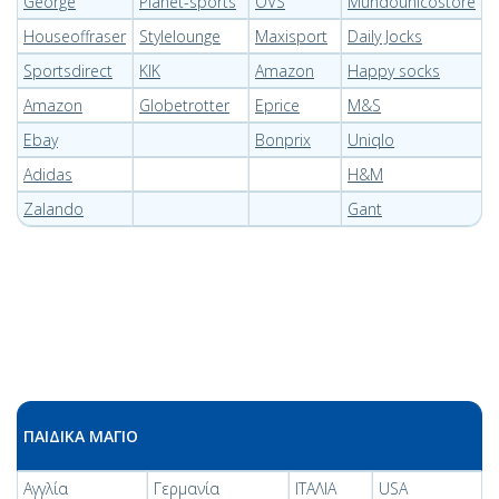
George
Planet-sports
OVS
Mundounicostore
Houseoffraser
Stylelounge
Maxisport
Daily Jocks
Sportsdirect
KIK
Amazon
Happy socks
Amazon
Globetrotter
Eprice
M&S
Ebay
Bonprix
Uniqlo
Adidas
H&M
Zalando
Gant
ΠΑΙΔΙΚΑ ΜΑΓΙΟ
Αγγλία
Γερμανία
ΙΤΑΛΙΑ
USA