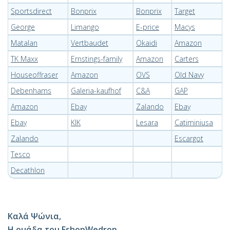
Sportsdirect
Bonprix
Bonprix
Target
George
Limango
E-price
Macys
Matalan
Vertbaudet
Okaidi
Amazon
TK Maxx
Ernstings-family
Amazon
Carters
Houseoffraser
Amazon
OVS
Old Navy
Debenhams
Galeria-kaufhof
C&A
GAP
Amazon
Ebay
Zalando
Ebay
Ebay
KIK
Lesara
Catiminiusa
Zalando
Escargot
Tesco
Decathlon
Καλά
Ψώνια,
Η
ομάδα
του
EshopWedrop