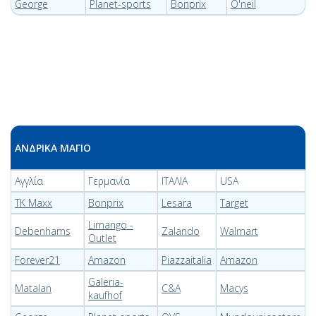
George
Planet-sports
Bonprix
O'neil
ΑΝΔΡΙΚΑ ΜΑΓΙΟ
Αγγλία
Γερμανία
ΙΤΑΛΙΑ
USA
TK Maxx
Bonprix
Lesara
Target
Limango -
Debenhams
Zalando
Walmart
Outlet
Forever21
Amazon
Piazzaitalia
Amazon
Galeria-
Matalan
C&A
Macys
kaufhof