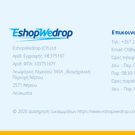
Επικοιν
Tηλ.:
+357 
EshopWedrop (CY) Ltd
Email: CY@
Αριθ. Εγγραφής: ΗΕ375167
Ώρες τηλεφ
Αριθ. ΦΠΑ: 10375167Y
Δευ. - Πεμ. 
Λεωφόρος Λεμεσού 345Α , Βιομηχανική
Παρ. 08:30-1
Περιοχή Νήσου
Ώρες παραλα
2571 Νήσου
Δευ. - Παρ. 
Λευκωσία
© 2026 Διατήρηση δικαιωμάτων https://www.eshopwedrop.co