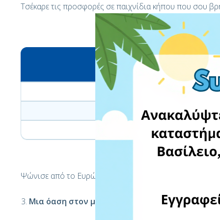
Τσέκαρε τις προσφορές σε παιχνίδια κήπου που σου βρ
Kids O
Ψώνισε από το Ευρώπη & Αμερική και το EshopWedrop 
Μια όαση στον μπαλκόνι σου