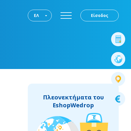
ΕΛ
Είσοδος
Πλεονεκτήματα του
EshopWedrop