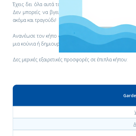
Έχεις δει όλα αυτά τα βίντεο με πολίτες στην Ιταλία 
Δεν μπορείς να βγεις έξω, μην ανησυχείς! Βγες στο 
ακόμα και τραγούδι!
Ανανέωσε τον κήπο σου, ανεξάρτητα από το μπαλκόνι ή
μια κούνια ή δημιουργούργησε ένα χαλαρωτικό εφέ κατα
Δες μερικές εξαιρετικές προσφορές σε έπιπλα κήπου:
Garde