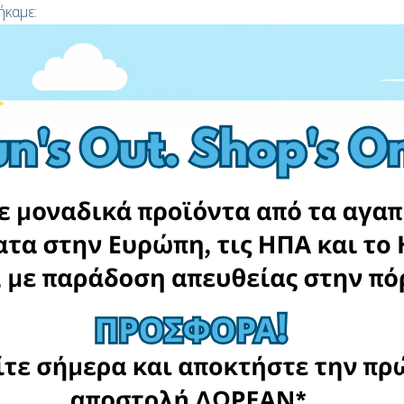
ήκαμε:
utdoors Toys
Amazon
MyToys
LIDL
θα παραδώσει το δέμα σου στο σπίτι σου!