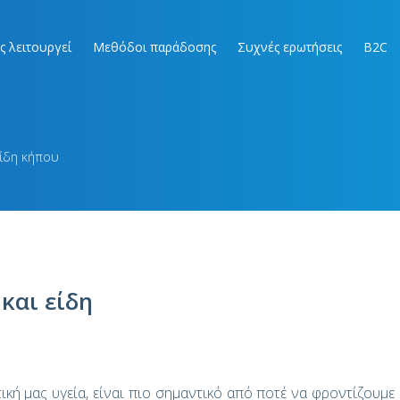
ς λειτουργεί
Μεθόδοι παράδοσης
Συχνές ερωτήσεις
B2C
είδη κήπου
και είδη
ική μας υγεία, είναι πιο σημαντικό από ποτέ να φροντίζουμε