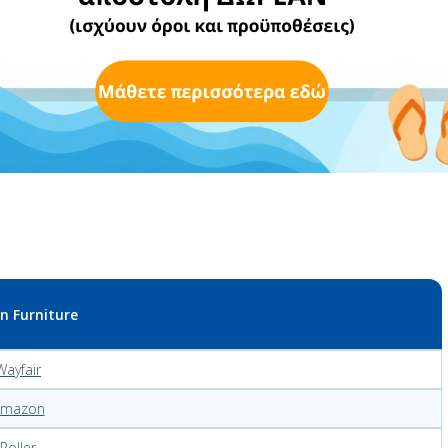
να βρίσκονται στα μπαλκόνια τους και να τραγουδούν δυνατά;
μπαλκόνι σου και αφιέρωσε χρόνο για χαλάρωση, παιχνίδι ή
 τον κήπο σου, με νέα έπιπλα εξωτερικού χώρου, φυτά, ίσως
ρράκτη όπου μπορείς να βρείς αυτή την ηρεμία που ψάχνεις!
n Furniture
Wayfair
Amazon
Roller