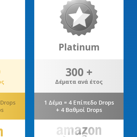
Platinum
9
300 +
ος
Δέματα ανά έτος
 Drops
1 Δέμα = 4 Επίπεδο Drops
ps
+ 4 Βαθμοί Drops