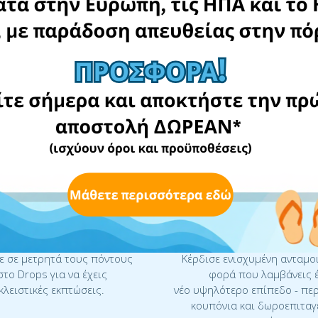
Προνόμια
Βρες ένα λόγο για να κερδίσεις στο Drops
ρδισε εκπτώσεις
Αυξησε τα οφέλη 
 σε μετρητά τους πόντους
Κέρδισε ενισχυμένη ανταμο
στο Drops για να έχεις
φορά που λαμβάνεις 
λειστικές εκπτώσεις.
νέο υψηλότερο επίπεδο - πε
κουπόνια και δωροεπιταγ