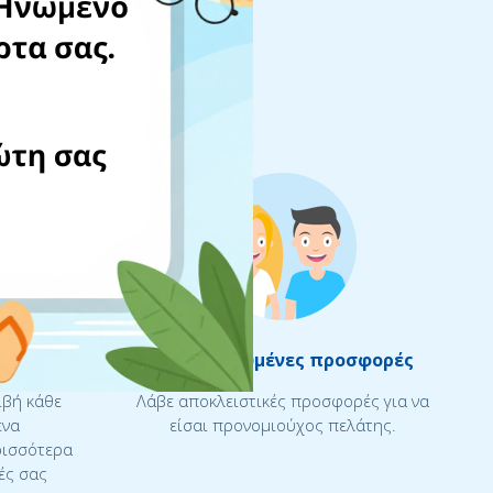
σου
Εξατομικευμένες προσφορές
ιβή κάθε
Λάβε αποκλειστικές προσφορές για να
ένα
είσαι προνομιούχος πελάτης.
ρισσότερα
ές σας