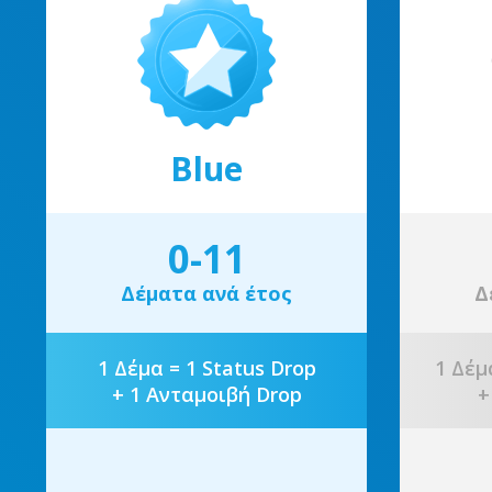
Blue
0-11
Δέματα ανά έτος
Δ
1 Δέμα = 1 Status Drop
1 Δέμ
+ 1 Ανταμοιβή Drop
+