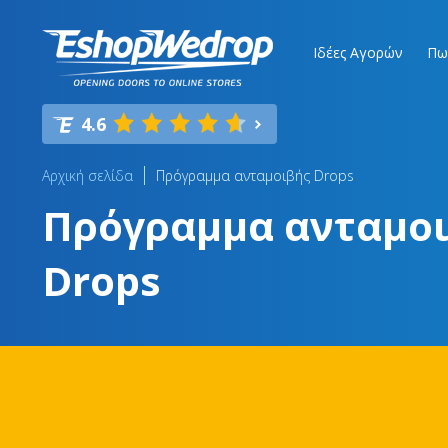
Ιδέες Αγορών
Πω
4.6
Αρχική σελίδα
Πρόγραμμα ανταμοιβής Drops
Πρόγραμμα ανταμο
Drops