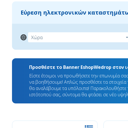
Εύρεση ηλεκτρονικών καταστημάτω
Προσθέστε το Banner EshopWedrop στον 
Είστε έτοιμοι να προωθήσετε την επωνυμία σα
να βοηθήσουμε! Απλώς προσθέστε τα στοιχεία τ
θα αναλάβουμε τα υπόλοιπα! Παρακολουθήστε 
ιστότοπού σας, σύντομα θα φτάσει σε νέο υψηλ