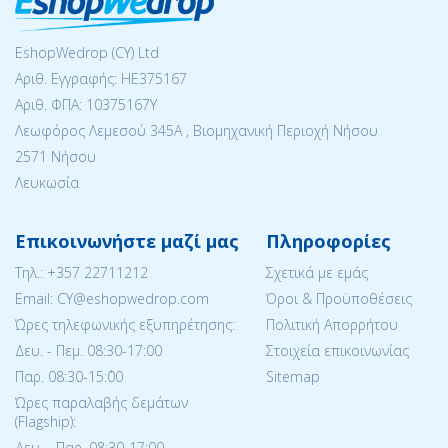
EshopWedrop (CY) Ltd
Αριθ. Εγγραφής: ΗΕ375167
Αριθ. ΦΠΑ: 10375167Y
Λεωφόρος Λεμεσού 345Α , Βιομηχανική Περιοχή Νήσου
2571 Νήσου
Λευκωσία
Επικοινωνήστε μαζί μας
Πληροφορίες
Tηλ.:
+357 22711212
Σχετικά με εμάς
Email: CY@eshopwedrop.com
Όροι & Προϋποθέσεις
Ώρες τηλεφωνικής εξυπηρέτησης:
Πολιτική Απορρήτου
Δευ. - Πεμ. 08:30-17:00
Στοιχεία επικοινωνίας
Παρ. 08:30-15:΄00
Sitemap
Ώρες παραλαβής δεμάτων
(Flagship):
Δευ. - Παρ. 08:30-17:00