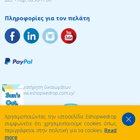
Πληροφορίες για τον πελάτη
© 2026 Διατήρηση δικαιωμάτων
https://www.eshopwedrop.com.cy/
Χρησιμοποιώντας την ιστοσελίδα Eshopwedrop
συμφωνείτε ότι χρησιμοποιούμε cookies όπως
περιγράφεται στην πολιτική για τα cookies.
Read
more