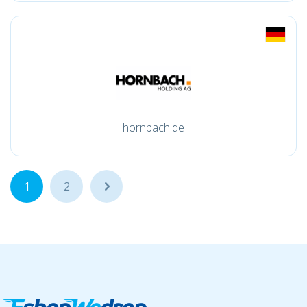
hornbach.de
1
2
...