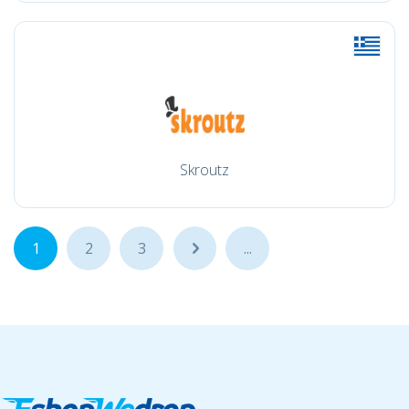
Skroutz
1
2
3
...
...