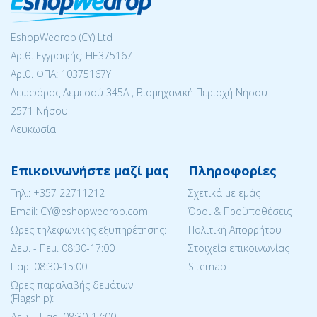
EshopWedrop (CY) Ltd
Αριθ. Εγγραφής: ΗΕ375167
Αριθ. ΦΠΑ: 10375167Y
Λεωφόρος Λεμεσού 345Α , Βιομηχανική Περιοχή Νήσου
2571 Νήσου
Λευκωσία
Επικοινωνήστε μαζί μας
Πληροφορίες
Tηλ.:
+357 22711212
Σχετικά με εμάς
Email: CY@eshopwedrop.com
Όροι & Προϋποθέσεις
Ώρες τηλεφωνικής εξυπηρέτησης:
Πολιτική Απορρήτου
Δευ. - Πεμ. 08:30-17:00
Στοιχεία επικοινωνίας
Παρ. 08:30-15:΄00
Sitemap
Ώρες παραλαβής δεμάτων
(Flagship):
Δευ. - Παρ. 08:30-17:00