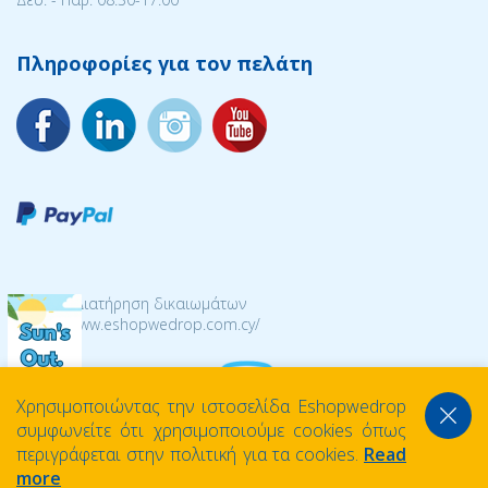
Πληροφορίες για τον πελάτη
© 2026 Διατήρηση δικαιωμάτων
https://www.eshopwedrop.com.cy/
Χρησιμοποιώντας την ιστοσελίδα Eshopwedrop
συμφωνείτε ότι χρησιμοποιούμε cookies όπως
περιγράφεται στην πολιτική για τα cookies.
Read
more