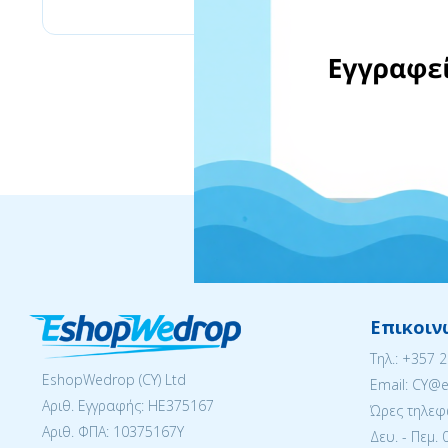
Επικοιν
Tηλ.:
+357 
EshopWedrop (CY) Ltd
Email: CY@
Αριθ. Εγγραφής: ΗΕ375167
Ώρες τηλεφ
Αριθ. ΦΠΑ: 10375167Y
Δευ. - Πεμ. 