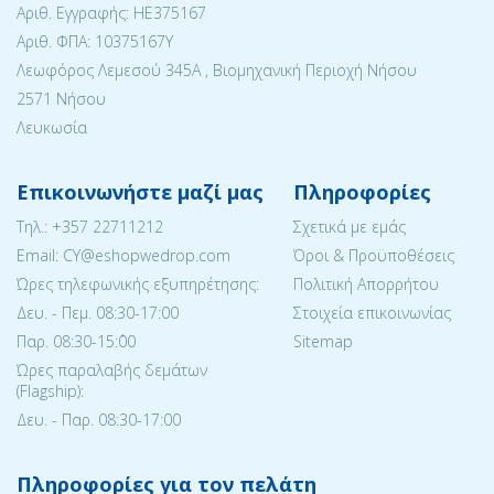
Αριθ. Εγγραφής: ΗΕ375167
Αριθ. ΦΠΑ: 10375167Y
Λεωφόρος Λεμεσού 345Α , Βιομηχανική Περιοχή Νήσου
2571 Νήσου
Λευκωσία
Επικοινωνήστε μαζί μας
Πληροφορίες
Tηλ.:
+357 22711212
Σχετικά με εμάς
Email: CY@eshopwedrop.com
Όροι & Προϋποθέσεις
Ώρες τηλεφωνικής εξυπηρέτησης:
Πολιτική Απορρήτου
Δευ. - Πεμ. 08:30-17:00
Στοιχεία επικοινωνίας
Παρ. 08:30-15:΄00
Sitemap
Ώρες παραλαβής δεμάτων
(Flagship):
Δευ. - Παρ. 08:30-17:00
Πληροφορίες για τον πελάτη