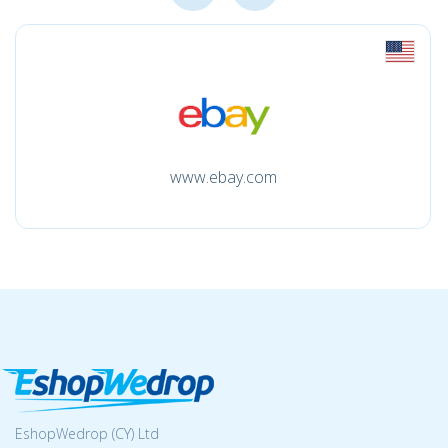
www.ebay.com
EshopWedrop (CY) Ltd