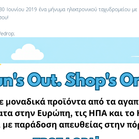
 30 Ιουνίου 2019 ένα μήνυμα ηλεκτρονικού ταχυδρομείου με
σου!
Wedrop;
εις! Στις 30 Ιουνίου, θα λάβεις ένα mail με τη
SECRET
SALES