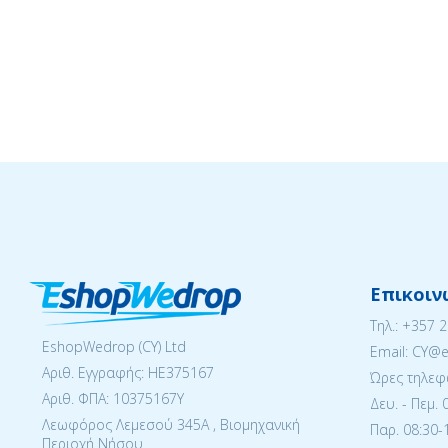
Επικοιν
Tηλ.:
+357 
EshopWedrop (CY) Ltd
Email: CY@
Αριθ. Εγγραφής: ΗΕ375167
Ώρες τηλεφ
Αριθ. ΦΠΑ: 10375167Y
Δευ. - Πεμ. 
Λεωφόρος Λεμεσού 345Α , Βιομηχανική
Παρ. 08:30-1
Περιοχή Νήσου