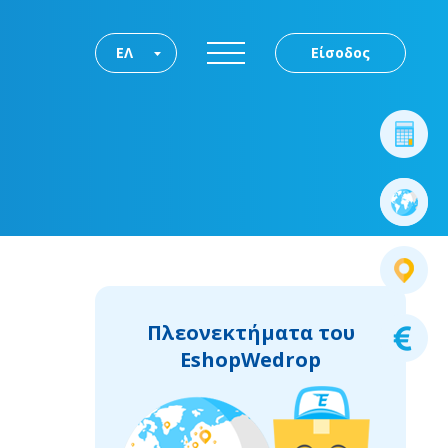
ΕΛ
Είσοδος
Πλεονεκτήματα του
EshopWedrop