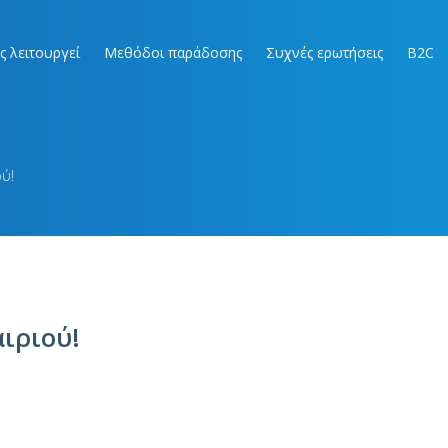
ς λειτουργεί
Μεθόδοι παράδοσης
Συχνές ερωτήσεις
B2C
ού!
αιριού!