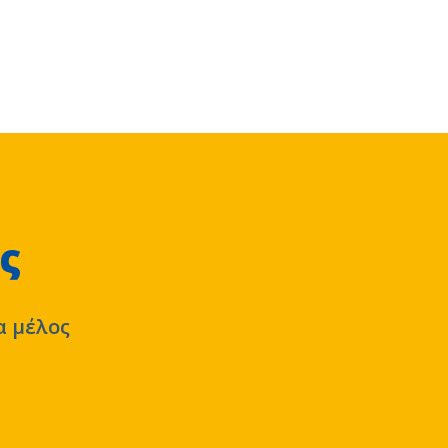
ς
α μέλος