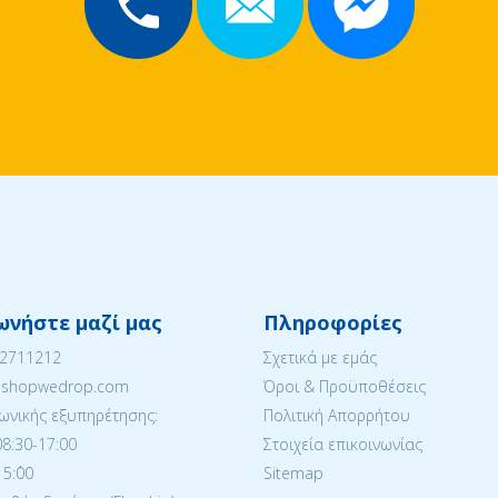
ωνήστε μαζί μας
Πληροφορίες
22711212
Σχετικά με εμάς
eshopwedrop.com
Όροι & Προϋποθέσεις
ωνικής εξυπηρέτησης:
Πολιτική Απορρήτου
08:30-17:00
Στοιχεία επικοινωνίας
5:΄00
Sitemap