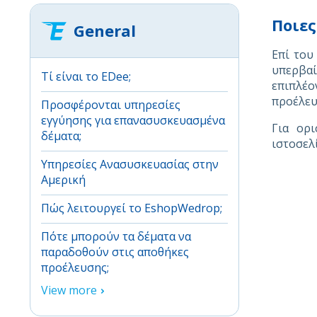
Ποιες
General
Επί του
υπερβα
Τί είναι το EDee;
επιπλέο
προέλευ
Προσφέρονται υπηρεσίες
εγγύησης για επανασυσκευασμένα
Για ορ
δέματα;
ιστοσελί
Υπηρεσίες Aνασυσκευασίας στην
Αμερική
Πώς λειτουργεί το EshopWedrop;
Πότε μπορούν τα δέματα να
παραδοθούν στις αποθήκες
προέλευσης;
View more