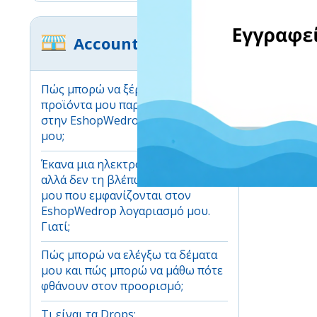
Account
Πώς μπορώ να ξέρω ότι τα
προϊόντα μου παραλήφθηκαν
στην EshopWedrop διεύθυνση
μου;
Έκανα μια ηλεκτρονική αγορά,
αλλά δεν τη βλέπω στα δέματα
μου που εμφανίζονται στον
EshopWedrop λογαριασμό μου.
Γιατί;
Πώς μπορώ να ελέγξω τα δέματα
μου και πώς μπορώ να μάθω πότε
φθάνουν στον προορισμό;
Τι είναι τα Drops;