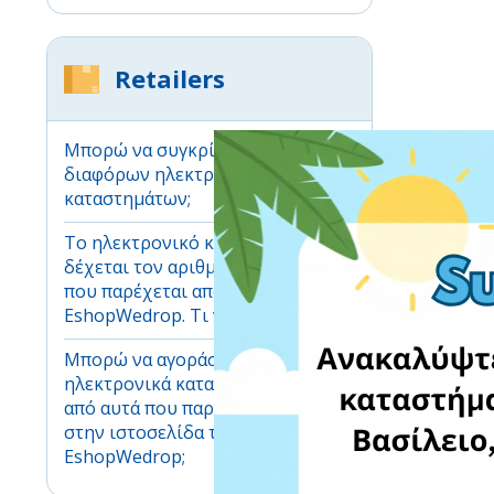
Retailers
Μπορώ να συγκρίνω τιμές μεταξύ
διαφόρων ηλεκτρονικών
καταστημάτων;
Το ηλεκτρονικό κατάστημα δεν
δέχεται τον αριθμό τηλεφώνου
που παρέχεται από την
EshopWedrop. Τι να κάνω;
Μπορώ να αγοράσω από άλλα
ηλεκτρονικά καταστήματα εκτός
από αυτά που παρουσιάζονται
στην ιστοσελίδα του
EshopWedrop;