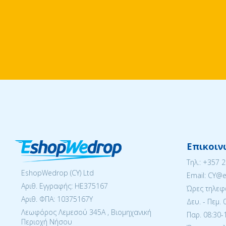
Επικοιν
Tηλ.:
+357 
EshopWedrop (CY) Ltd
Email: CY@
Αριθ. Εγγραφής: ΗΕ375167
Ώρες τηλεφ
Αριθ. ΦΠΑ: 10375167Y
Δευ. - Πεμ. 
Λεωφόρος Λεμεσού 345Α , Βιομηχανική
Παρ. 08:30-1
Περιοχή Νήσου