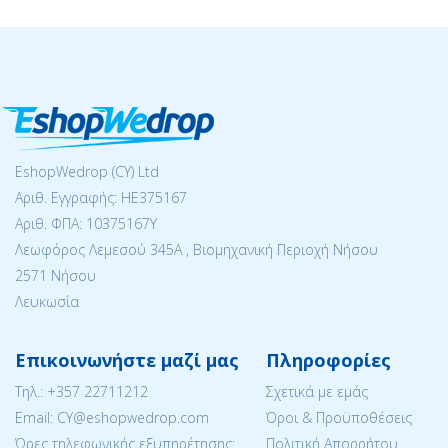
EshopWedrop (CY) Ltd
Αριθ. Εγγραφής: ΗΕ375167
Αριθ. ΦΠΑ: 10375167Y
Λεωφόρος Λεμεσού 345Α , Βιομηχανική Περιοχή Νήσου
2571 Νήσου
Λευκωσία
Επικοινωνήστε μαζί μας
Πληροφορίες
Tηλ.:
+357 22711212
Σχετικά με εμάς
Email: CY@eshopwedrop.com
Όροι & Προϋποθέσεις
Ώρες τηλεφωνικής εξυπηρέτησης:
Πολιτική Απορρήτου