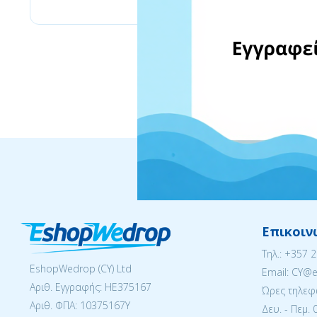
Επικοιν
Tηλ.:
+357 
EshopWedrop (CY) Ltd
Email: CY@
Αριθ. Εγγραφής: ΗΕ375167
Ώρες τηλεφ
Αριθ. ΦΠΑ: 10375167Y
Δευ. - Πεμ. 