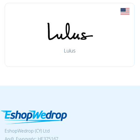
Lulus
EshopWedrop (CY) Ltd
Αριθ. Εγγραφής: ΗΕ375167