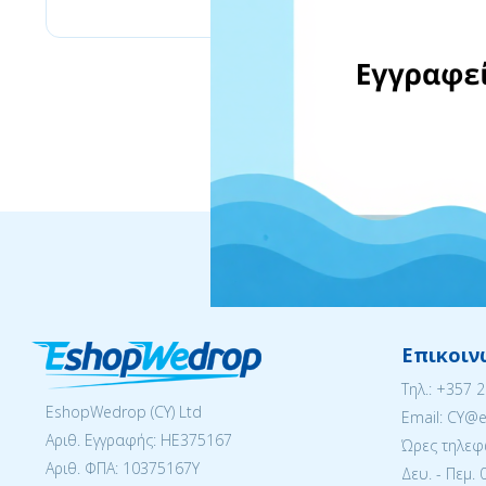
Επικοιν
Tηλ.:
+357 
EshopWedrop (CY) Ltd
Email: CY@
Αριθ. Εγγραφής: ΗΕ375167
Ώρες τηλεφ
Αριθ. ΦΠΑ: 10375167Y
Δευ. - Πεμ. 